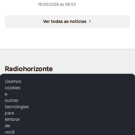
18/03/2026 às 08:53
Ver todas as notícias
Radiohorizonte
Radiohorizonte
Usamos
cookies
e
outras
tecnologias
para
Home
lembrar
Programação
de
você
Locutores